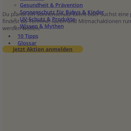
Gesundheit & Prävention
Sonnenschutz für Babys & Kinder
Du planst ein Sonnenschutz-Event oder suchst eine
UV-Schutz & Produkte
findest du Termine, Ideen und Mitmachaktionen rund
Wissen & Mythen
werden wollen.
10 Tipps
Glossar
Jetzt Aktion anmelden
Aktionskalender