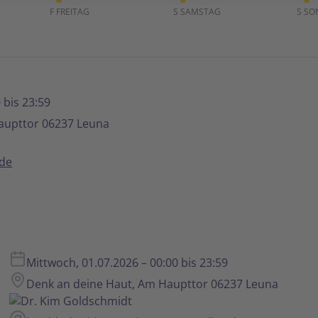
ng
Veranstaltung
Veranstaltung
Ve
F
FREITAG
S
SAMSTAG
S
SO
 bis 23:59
aupttor 06237 Leuna
.de
Mittwoch, 01.07.2026 – 00:00 bis 23:59
Denk an deine Haut, Am Haupttor 06237 Leuna
Dr. Kim Goldschmidt