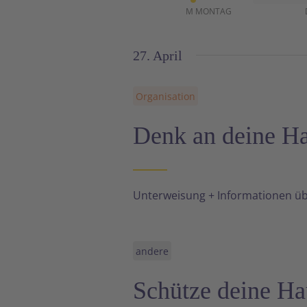
Veranstaltungen
M
MONTAG
27. April
Organisation
Denk an deine H
Unterweisung + Informationen üb
andere
Schütze deine Ha