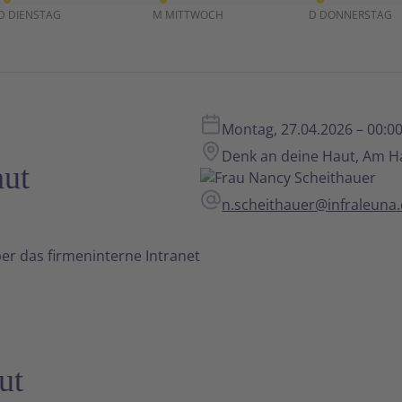
Veranstaltung
Veranstaltung
Veranstaltu
D
DIENSTAG
M
MITTWOCH
D
DONNERSTAG
Montag, 27.04.2026 – 00:00
Denk an deine Haut, Am H
aut
Frau Nancy Scheithauer
n.scheithauer@infraleuna
er das firmeninterne Intranet
ut