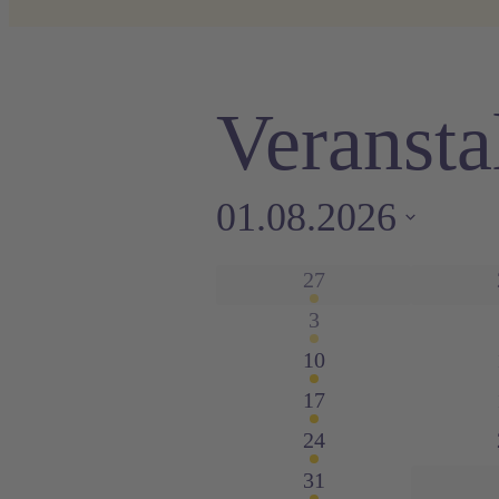
Veransta
01.08.2026
Datum
Kalende
3
27
wählen.
Veranstaltungen
3
3
Veranstaltungen
2
10
von
Veranstaltungen
2
17
Veranstaltungen
2
24
Veransta
Veranstaltungen
2
31