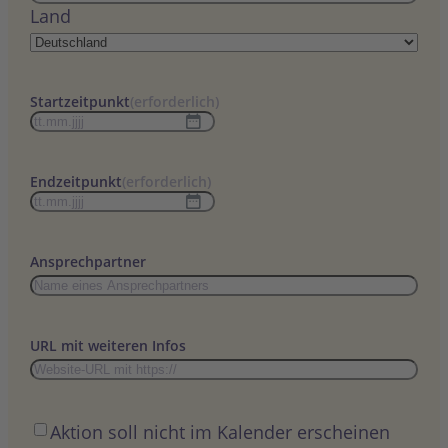
Land
Startzeitpunkt
(erforderlich)
TT
Punkt
MM
Endzeitpunkt
(erforderlich)
Punkt
TT
JJJJ
Punkt
MM
Ansprechpartner
Punkt
JJJJ
URL mit weiteren Infos
Öffentlich
Aktion soll nicht im Kalender erscheinen