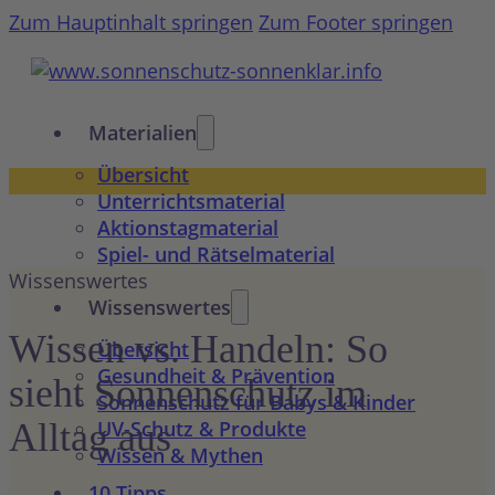
Zum Hauptinhalt springen
Zum Footer springen
Materialien
Übersicht
Unterrichtsmaterial
Aktionstagmaterial
Spiel- und Rätselmaterial
Wissenswertes
Wissenswertes
Wissen vs. Handeln: So
Übersicht
Gesundheit & Prävention
sieht Sonnenschutz im
Sonnenschutz für Babys & Kinder
Alltag aus
UV-Schutz & Produkte
Wissen & Mythen
10 Tipps