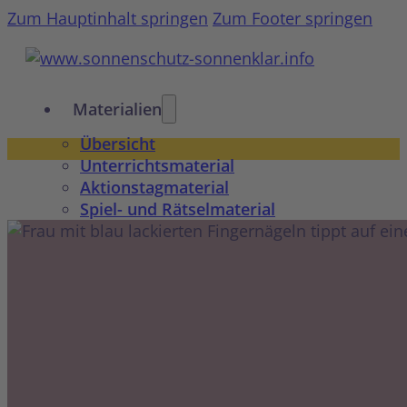
Zum Hauptinhalt springen
Zum Footer springen
Materialien
Übersicht
Unterrichtsmaterial
Aktionstagmaterial
Spiel- und Rätselmaterial
Wissenswertes
Übersicht
Gesundheit & Prävention
Sonnenschutz für Babys & Kinder
UV-Schutz & Produkte
Wissen & Mythen
10 Tipps