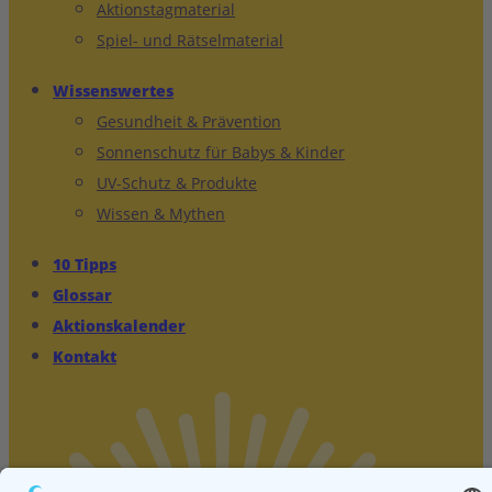
Aktionstagmaterial
Spiel- und Rätselmaterial
Wissenswertes
Gesundheit & Prävention
Sonnenschutz für Babys & Kinder
UV-Schutz & Produkte
Wissen & Mythen
10 Tipps
Glossar
Aktionskalender
Kontakt