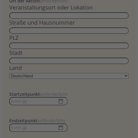
Ort der Aktion
(erforderlich)
Veranstaltungsort oder Lokation
Straße und Hausnummer
PLZ
Stadt
Land
Startzeitpunkt
(erforderlich)
TT
Punkt
MM
Endzeitpunkt
(erforderlich)
Punkt
TT
JJJJ