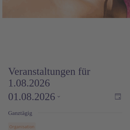
Veranstaltungen für
1.08.2026
01.08.2026
Ve
A
Tag
An
Datum
Ganztägig
wählen.
Na
Organisation