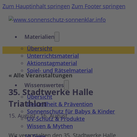
Zum Hauptinhalt springen
Zum Footer springen
Materialien
Übersicht
Unterrichtsmaterial
Aktionstagmaterial
Spiel- und Rätselmaterial
« Alle Veranstaltungen
Wissenswertes
35. Stadtwerke Halle
Übersicht
Triathlon
Gesundheit & Prävention
Sonnenschutz für Babys & Kinder
15. August
-
16. August
UV-Schutz & Produkte
Wissen & Mythen
Wir veranstalten den 35. Stadtwerke Halle
10 Tipps