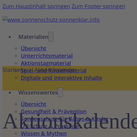
Zum Hauptinhalt springen
Zum Footer springen
Materialien
Übersicht
Unterrichtsmaterial
Aktionstagmaterial
Startseite
Aktionskalender
Spiel- und Rätselmaterial
Digitale und interaktive Inhalte
Wissenswertes
Übersicht
Gesundheit & Prävention
Aktions­kalend
Sonnenschutz für Babys & Kinder
UV-Schutz & Produkte
Wissen & Mythen