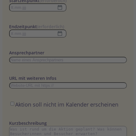
Startzeitpunkt
(erforderlich)
TT
Punkt
MM
Endzeitpunkt
(erforderlich)
Punkt
TT
JJJJ
Punkt
MM
Ansprechpartner
Punkt
JJJJ
URL mit weiteren Infos
Öffentlich
Aktion soll nicht im Kalender erscheinen
Kurzbeschreibung