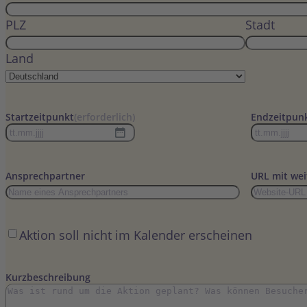
PLZ
Stadt
Land
Startzeitpunkt
(erforderlich)
Endzeitpun
TT
TT
Punkt
Punkt
MM
MM
Ansprechpartner
URL mit wei
Punkt
Punkt
JJJJ
JJJJ
Öffentlich
Aktion soll nicht im Kalender erscheinen
Kurzbeschreibung