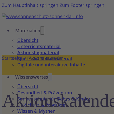
Zum Hauptinhalt springen
Zum Footer springen
Materialien
Übersicht
Unterrichtsmaterial
Aktionstagmaterial
Startseite
Aktionskalender
Spiel- und Rätselmaterial
Digitale und interaktive Inhalte
Wissenswertes
Übersicht
Gesundheit & Prävention
Aktions­kalend
Sonnenschutz für Babys & Kinder
UV-Schutz & Produkte
Wissen & Mythen