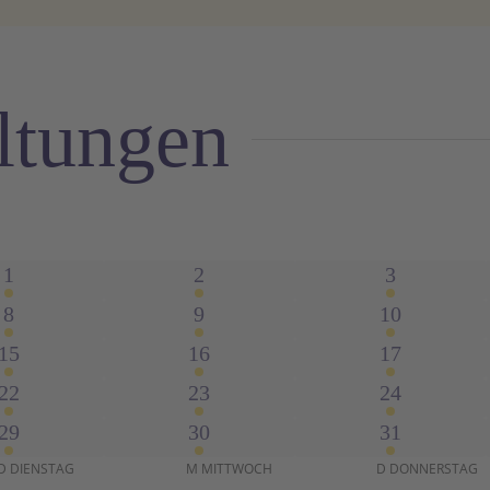
ltungen
r
1
1
1
1
2
3
Veranstaltung
Veranstaltung
Veranstaltu
1
1
1
8
9
10
Veranstaltung
Veranstaltung
Veranstaltu
1
1
1
15
16
17
Veranstaltung
Veranstaltung
Veranstaltu
1
1
1
22
23
24
Veranstaltung
Veranstaltung
Veranstaltu
1
1
1
29
30
31
ltungen
Veranstaltung
Veranstaltung
Veranstaltu
D
DIENSTAG
M
MITTWOCH
D
DONNERSTAG