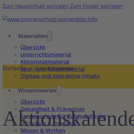
Zum Hauptinhalt springen
Zum Footer springen
Materialien
Übersicht
Unterrichtsmaterial
Aktionstagmaterial
Startseite
Aktionskalender
Spiel- und Rätselmaterial
Digitale und interaktive Inhalte
Wissenswertes
Übersicht
Gesundheit & Prävention
Aktions­kalend
Sonnenschutz für Babys & Kinder
UV-Schutz & Produkte
Wissen & Mythen