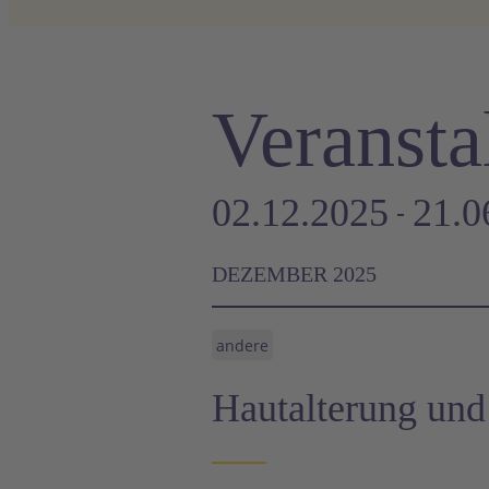
Veransta
02.12.2025
21.0
 - 
Datum
DEZEMBER 2025
wählen.
andere
Hautalterung und