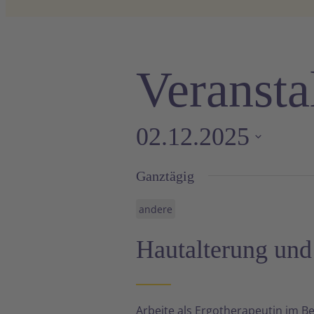
Veransta
02.12.2025
Datum
Ganztägig
wählen.
andere
Hautalterung und
Arbeite als Ergotherapeutin im Be