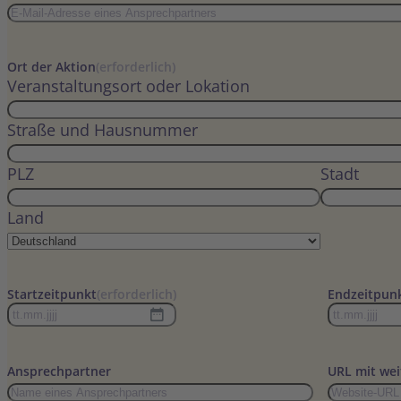
Ort der Aktion
(erforderlich)
Veranstaltungsort oder Lokation
Straße und Hausnummer
PLZ
Stadt
Land
Startzeitpunkt
(erforderlich)
Endzeitpun
TT
TT
Punkt
Punkt
MM
MM
Ansprechpartner
URL mit wei
Punkt
Punkt