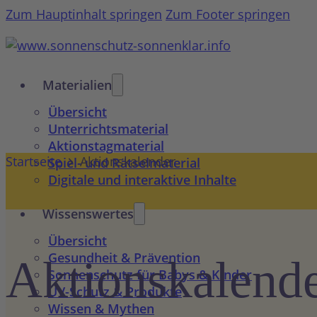
Zum Hauptinhalt springen
Zum Footer springen
Materialien
Übersicht
Unterrichtsmaterial
Aktionstagmaterial
Startseite
Aktionskalender
Spiel- und Rätselmaterial
Digitale und interaktive Inhalte
Wissenswertes
Übersicht
Gesundheit & Prävention
Aktions­kalend
Sonnenschutz für Babys & Kinder
UV-Schutz & Produkte
Wissen & Mythen