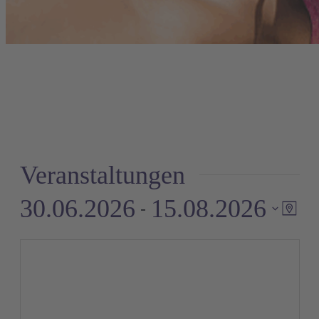
Veranstaltungen
30.06.2026
15.08.2026
 - 
Ve
A
Karte
An
Datum
auswählen.
Na
N