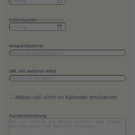
TT
Punkt
MM
Endzeitpunkt
(erforderlich)
Punkt
TT
JJJJ
Punkt
MM
Ansprechpartner
Punkt
JJJJ
URL mit weiteren Infos
Öffentlich
Aktion soll nicht im Kalender erscheinen
Kurzbeschreibung