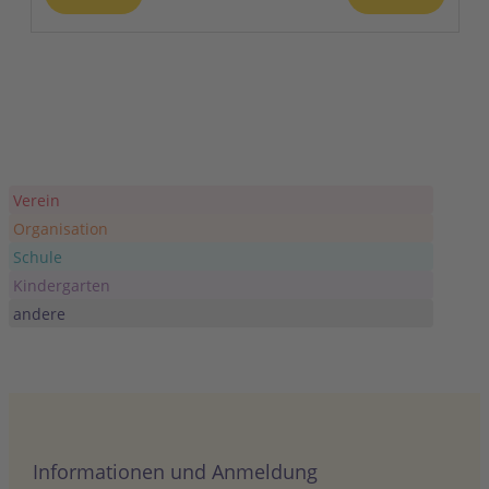
6
Sonnen- und Hitzeschutzkampagne
Landratsamt Bamberg
Ludwigstraße 25, Bamberg
JULI
11. Juli
-
12. Juli
11
Naturraum e.V.: Naturraum Open Air
Fichtelberg – Workshops und
Aktivitäten (Familien, Kinder,
Verein
Jugend) am Nachmittag
Organisation
Schule
Fichtelsee
Am Fichtelsee 1, Fichtelberg
Kindergarten
andere
AUG.
15. August
-
16. August
15
35. Stadtwerke Halle Triathlon
Peißnitzinsel Halle
Peißnitzstraße 1, DE
Informationen und Anmeldung