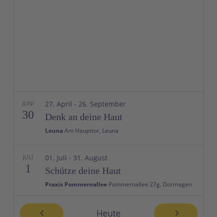
JUNI
27. April
-
26. September
30
Denk an deine Haut
Leuna
Am Haupttor, Leuna
JULI
01. Juli
-
31. August
1
Schütze deine Haut
Praxis Pommernallee
Pommernallee 27g, Dormagen
JULI
06. Juli
-
07. August
Heute