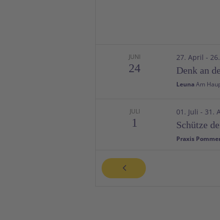
JUNI
27. April
-
26
24
Denk an de
Leuna
JULI
01. Juli
-
31. 
1
Schütze de
Praxis Pomme
JULI
06. Juli
-
07. 
6
Sonnen- u
Landratsamt 