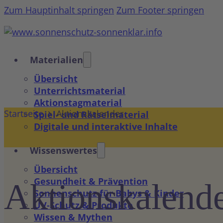
Zum Hauptinhalt springen
Zum Footer springen
Materialien
Übersicht
Unterrichtsmaterial
Aktionstagmaterial
Startseite
Aktionskalender
Spiel- und Rätselmaterial
Digitale und interaktive Inhalte
Wissenswertes
Übersicht
Gesundheit & Prävention
Aktions­kalend
Sonnenschutz für Babys & Kinder
UV-Schutz & Produkte
Wissen & Mythen