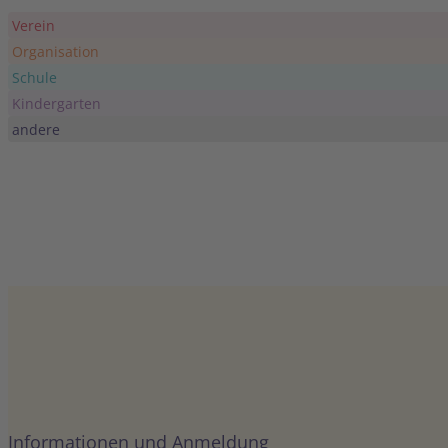
JULI
11. Juli
-
12. J
11
Verein
Naturraum 
Organisation
Fichtelsee
Schule
Kindergarten
AUG.
15. August
-
andere
15
35. Stadtw
Peißnitzinsel 
Informationen und Anmeldung