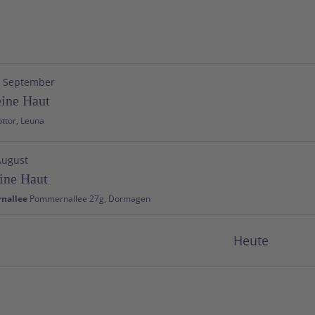
. September
ine Haut
Am Haupttor, Leuna
August
ine Haut
rnallee
Pommernallee 27g, Dormagen
August
Heute
nd Hitzeschutzkampagne
Bamberg
Ludwigstraße 25, Bamberg