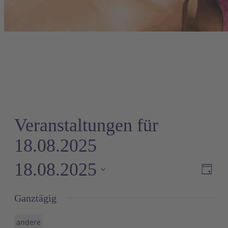
Veranstaltungen für
18.08.2025
18.08.2025
Ve
A
Tag
An
Datum
Ganztägig
wählen.
Na
andere