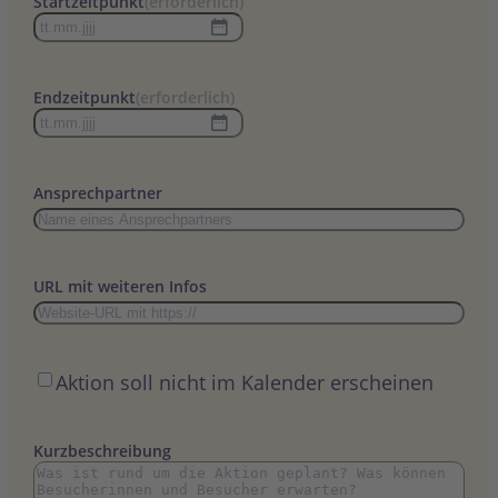
Startzeitpunkt
(erforderlich)
TT
Punkt
MM
Endzeitpunkt
(erforderlich)
Punkt
TT
JJJJ
Punkt
MM
Ansprechpartner
Punkt
JJJJ
URL mit weiteren Infos
Öffentlich
Aktion soll nicht im Kalender erscheinen
Kurzbeschreibung