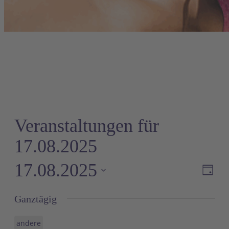
Veranstaltungen für
17.08.2025
17.08.2025
Ve
A
Tag
An
Datum
Ganztägig
wählen.
Na
andere