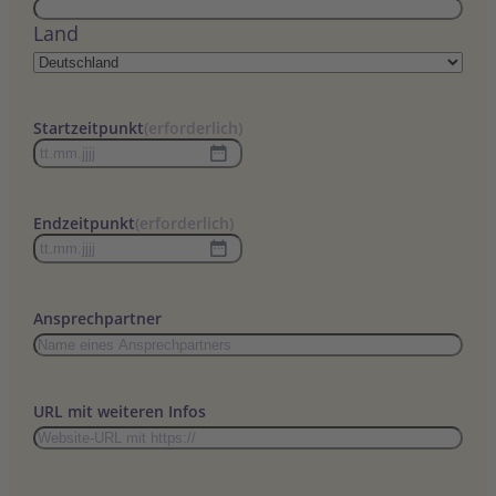
Land
Startzeitpunkt
(erforderlich)
TT
Punkt
MM
Endzeitpunkt
(erforderlich)
Punkt
TT
JJJJ
Punkt
MM
Ansprechpartner
Punkt
JJJJ
URL mit weiteren Infos