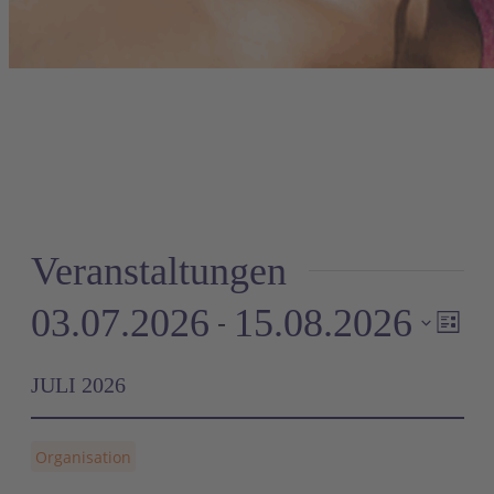
Veranstaltungen
03.07.2026
15.08.2026
 - 
Ve
A
Liste
An
Datum
JULI 2026
wählen.
Na
N
Organisation