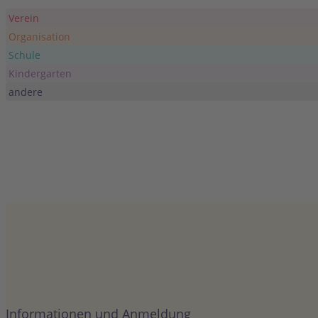
JUNI
Ganztägig
21
Verein
Weltkinder
Organisation
Selbitz
A
Schule
Kindergarten
JULI
01. Juli
-
31. 
andere
1
Schütze de
Praxis Pomme
Informationen und Anmeldung