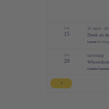
JUNI
27. April
-
26
15
Denk an de
Leuna
JUNI
Ganztägig
20
Wiesenkon
Colditz Festwi
JUNI
Ganztägig
21
Mittsomme
Waldenbuch