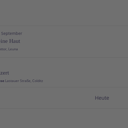
. September
ine Haut
Am Haupttor, Leuna
zert
ese
Lastauer Straße, Colditz
Heute
r-Sonntag am 21.06.2026
Liebenaustraße 38, Waldenbuch