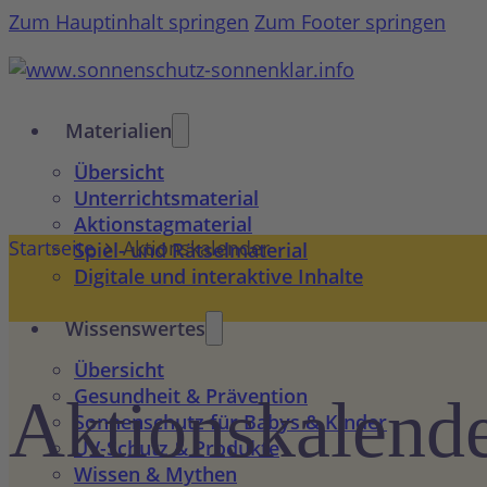
Zum Hauptinhalt springen
Zum Footer springen
Materialien
Übersicht
Unterrichtsmaterial
Aktionstagmaterial
Startseite
Aktionskalender
Spiel- und Rätselmaterial
Digitale und interaktive Inhalte
Wissenswertes
Übersicht
Gesundheit & Prävention
Aktions­kalend
Sonnenschutz für Babys & Kinder
UV-Schutz & Produkte
Wissen & Mythen