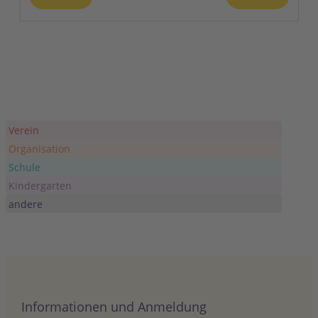
20
Wiesenkonzert
Colditz Festwiese
Lastauer Straße, Colditz
JUNI
Ganztägig
21
Mittsommer-Sonntag am 21.06.2026
Waldenbuch
Liebenaustraße 38, Waldenbuch
Verein
Organisation
JUNI
Ganztägig
21
Schule
Weltkindertag
Kindergarten
Selbitz
Anger, Selbitz
andere
Informationen und Anmeldung