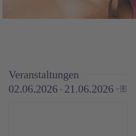
Veranstaltungen
02.06.2026
21.06.2026
 - 
Ve
A
Karte
An
Datum
auswählen.
Na
N