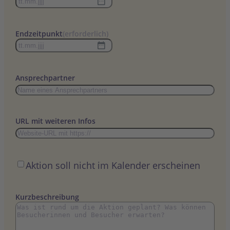
TT
Punkt
MM
Endzeitpunkt
(erforderlich)
Punkt
TT
JJJJ
Punkt
MM
Ansprechpartner
Punkt
JJJJ
URL mit weiteren Infos
Öffentlich
Aktion soll nicht im Kalender erscheinen
Kurzbeschreibung