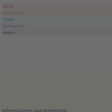
JUNI
Ganztägig
20
Verein
Wiesenkon
Organisation
Colditz Festwi
Schule
Kindergarten
JUNI
Ganztägig
andere
21
Mittsomme
Waldenbuch
Informationen und Anmeldung