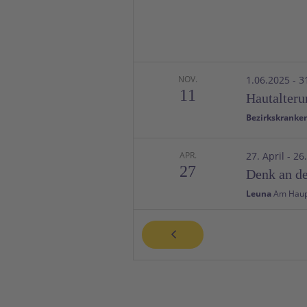
NOV.
1.06.2025
-
3
11
Hautalteru
Bezirkskranken
APR.
27. April
-
26
27
Denk an de
Leuna
JUNI
11. Juni
-
14. 
11
Hauptvers
Bodenseerau