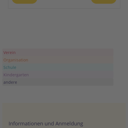
JUNI
11. Juni
-
14. Juni
11
Hauptversammlung mit Ausfahrt
Bodenseeraum
Freudenbergstrasse 3, Heiden
JUNI
Ganztägig
20
Wiesenkonzert
Colditz Festwiese
Lastauer Straße, Colditz
Verein
Organisation
JUNI
Ganztägig
Schule
21
Mittsommer-Sonntag am 21.06.2026
Kindergarten
Waldenbuch
Liebenaustraße 38, Waldenbuch
andere
Informationen und Anmeldung