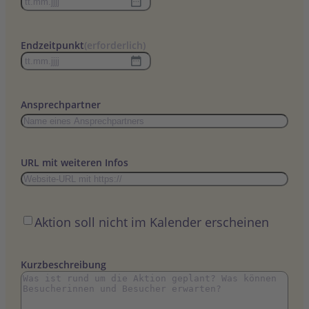
TT
Punkt
MM
Endzeitpunkt
(erforderlich)
Punkt
TT
JJJJ
Punkt
MM
Ansprechpartner
Punkt
JJJJ
URL mit weiteren Infos
Öffentlich
Aktion soll nicht im Kalender erscheinen
Kurzbeschreibung