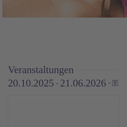
Veranstaltungen
20.10.2025
21.06.2026
 - 
Ve
A
Karte
An
Datum
auswählen.
Na
N