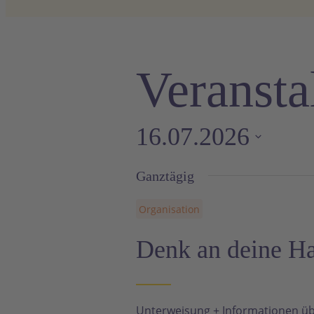
Veransta
16.07.2026
Datum
Ganztägig
wählen.
Organisation
Denk an deine H
Unterweisung + Informationen üb