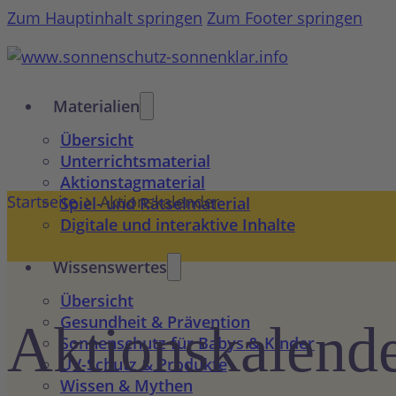
Zum Hauptinhalt springen
Zum Footer springen
Materialien
Übersicht
Unterrichtsmaterial
Aktionstagmaterial
Startseite
Aktionskalender
Spiel- und Rätselmaterial
Digitale und interaktive Inhalte
Wissenswertes
Übersicht
Gesundheit & Prävention
Aktions­kalend
Sonnenschutz für Babys & Kinder
UV-Schutz & Produkte
Wissen & Mythen