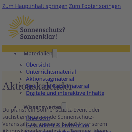
Zum Hauptinhalt springen
Zum Footer springen
Materialien
Übersicht
Unterrichtsmaterial
Aktionstagmaterial
Aktions­kalender
Spiel- und Rätselmaterial
Digitale und interaktive Inhalte
Wissenswertes
Du planst ein Sonnenschutz-Event oder
suchst eine passende Sonnenschutz-
Übersicht
Veranstaltung in deiner Nähe? In unserem
Gesundheit & Prävention
Aktionskalender findest du Termine, Ideen