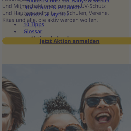
Sonnenschutz für Babys & Kinder
und Mitmachaktionen rund um UV-Schutz
UV-Schutz & Produkte
und Hautgesundheit – für Schulen, Vereine,
Wissen & Mythen
Kitas und alle, die aktiv werden wollen.
10 Tipps
Glossar
Aktionskalender
Jetzt Aktion anmelden