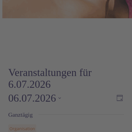
Veranstaltungen für
6.07.2026
06.07.2026
Ve
A
Tag
An
Datum
Ganztägig
wählen.
Na
Organisation