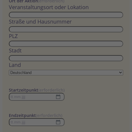
Ort der Aktion
(erforderlich)
Veranstaltungsort oder Lokation
Straße und Hausnummer
PLZ
Stadt
Land
Startzeitpunkt
(erforderlich)
TT
Punkt
MM
Endzeitpunkt
(erforderlich)
Punkt
TT
JJJJ