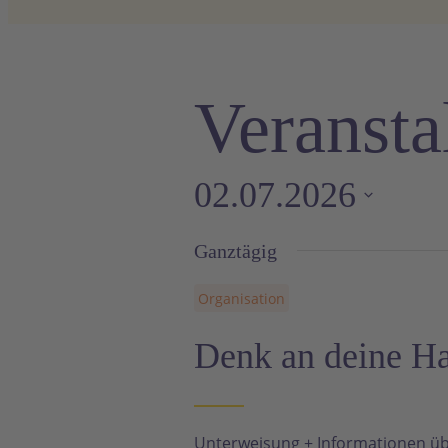
Veransta
02.07.2026
Datum
Ganztägig
wählen.
Organisation
Denk an deine H
Unterweisung + Informationen üb