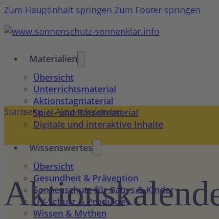
Zum Hauptinhalt springen
Zum Footer springen
Materialien
Übersicht
Unterrichtsmaterial
Aktionstagmaterial
Startseite
Aktionskalender
Spiel- und Rätselmaterial
Digitale und interaktive Inhalte
Wissenswertes
Übersicht
Gesundheit & Prävention
Aktions­kalend
Sonnenschutz für Babys & Kinder
UV-Schutz & Produkte
Wissen & Mythen