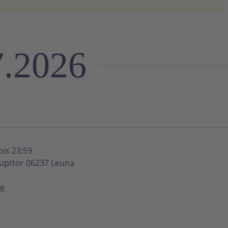
7.2026
bis 23:59
upttor 06237 Leuna
de