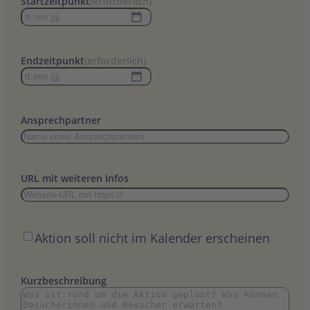
Startzeitpunkt
(erforderlich)
TT
Punkt
MM
Endzeitpunkt
(erforderlich)
Punkt
TT
JJJJ
Punkt
MM
Ansprechpartner
Punkt
JJJJ
URL mit weiteren Infos
Öffentlich
Aktion soll nicht im Kalender erscheinen
Kurzbeschreibung