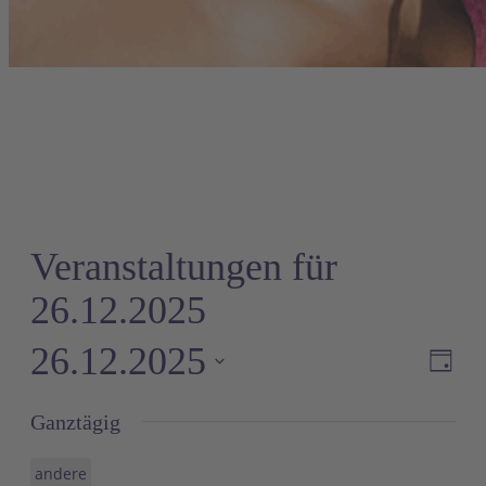
Veranstaltungen für
26.12.2025
26.12.2025
Ve
A
Tag
An
Datum
Ganztägig
wählen.
Na
andere