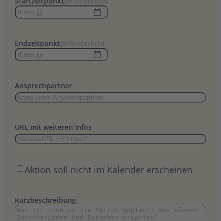
Startzeitpunkt
(erforderlich)
TT
Punkt
MM
Endzeitpunkt
(erforderlich)
Punkt
TT
JJJJ
Punkt
MM
Ansprechpartner
Punkt
JJJJ
URL mit weiteren Infos
Öffentlich
Aktion soll nicht im Kalender erscheinen
Kurzbeschreibung