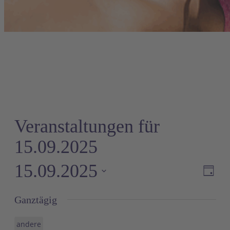
Veranstaltungen für
15.09.2025
15.09.2025
Ve
A
Tag
An
Datum
Ganztägig
wählen.
Na
andere