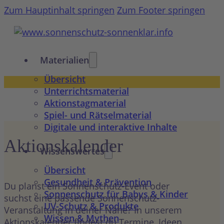
Zum Hauptinhalt springen
Zum Footer springen
Materialien
Übersicht
Unterrichtsmaterial
Aktionstagmaterial
Spiel- und Rätselmaterial
Digitale und interaktive Inhalte
Aktions­kalender
Wissenswertes
Übersicht
Gesundheit & Prävention
Du planst ein Sonnenschutz-Event oder
Sonnenschutz für Babys & Kinder
suchst eine passende Sonnenschutz-
UV-Schutz & Produkte
Veranstaltung in deiner Nähe? In unserem
Wissen & Mythen
Aktionskalender findest du Termine, Ideen