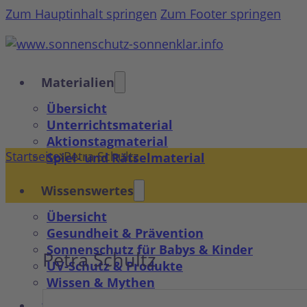
Zum Hauptinhalt springen
Zum Footer springen
Materialien
Übersicht
Unterrichtsmaterial
Aktionstagmaterial
Startseite
Petra Schultz
Spiel- und Rätselmaterial
Wissenswertes
Übersicht
Gesundheit & Prävention
Sonnenschutz für Babys & Kinder
Petra Schultz
UV-Schutz & Produkte
Wissen & Mythen
10 Tipps