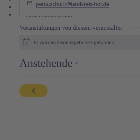
Email
petra.schultz@landkreis-hof.de
Glossar
Aktionskalender
Veranstaltungen von diesem veranstalter
Es wurden keine Ergebnisse gefunden.
Hinweis
Anstehende
Datum
wählen.