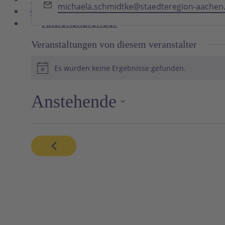
Email
michaela.schmidtke@staedteregion-aachen
Glossar
Aktionskalender
Veranstaltungen von diesem veranstalter
Es wurden keine Ergebnisse gefunden.
Hinweis
Anstehende
Datum
wählen.