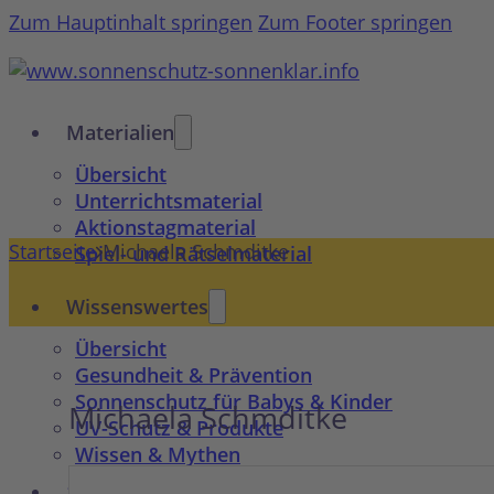
Zum Hauptinhalt springen
Zum Footer springen
Materialien
Übersicht
Unterrichtsmaterial
Aktionstagmaterial
Startseite
Michaela Schmditke
Spiel- und Rätselmaterial
Wissenswertes
Übersicht
Gesundheit & Prävention
Sonnenschutz für Babys & Kinder
Michaela Schmditke
UV-Schutz & Produkte
Wissen & Mythen
10 Tipps