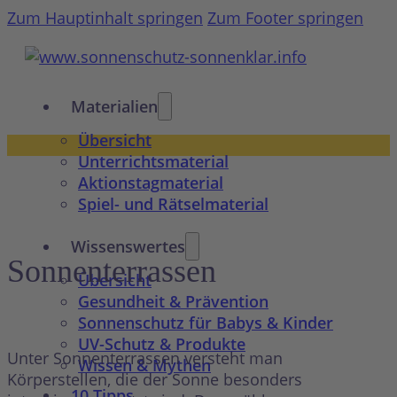
Zum Hauptinhalt springen
Zum Footer springen
Materialien
Übersicht
Unterrichtsmaterial
Aktionstagmaterial
Spiel- und Rätselmaterial
Wissenswertes
Sonnenterrassen
Übersicht
Gesundheit & Prävention
Sonnenschutz für Babys & Kinder
UV-Schutz & Produkte
Unter Sonnenterrassen versteht man
Wissen & Mythen
Körperstellen, die der Sonne besonders
10 Tipps