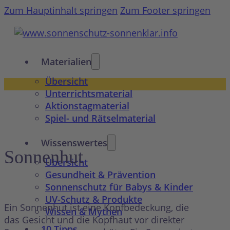
Zum Hauptinhalt springen
Zum Footer springen
Materialien
Übersicht
Unterrichtsmaterial
Aktionstagmaterial
Spiel- und Rätselmaterial
Wissenswertes
Sonnenhut
Übersicht
Gesundheit & Prävention
Sonnenschutz für Babys & Kinder
UV-Schutz & Produkte
Ein Sonnenhut ist eine Kopfbedeckung, die
Wissen & Mythen
das Gesicht und die Kopfhaut vor direkter
10 Tipps