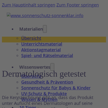
Zum Hauptinhalt springen
Zum Footer springen
Materialien
Übersicht
Unterrichtsmaterial
Aktionstagmaterial
Spiel- und Rätselmaterial
Wissenswertes
Dermatologisch getestet
Übersicht
Gesundheit & Prävention
Sonnenschutz für Babys & Kinder
UV-Schutz & Produkte
Die Kennzeichnung gibt an, dass das Produkt
Wissen & Mythen
unter Aufsicht eines Dermatologen auf seine
10 Tipps